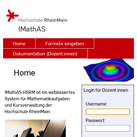
IMathAS
Home
Formeln eingeben
Dokumentation (Dozent:innen)
Home
Login für Dozent:innen
IMathAS HSRM ist ein webbasiertes
System für Mathematikaufgaben
Username
:
und Kursverwaltung der
Hochschule RheinMain.
Passwort
: